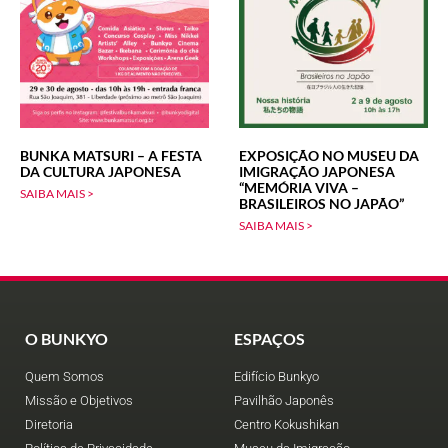
BUNKA MATSURI – A FESTA
EXPOSIÇÃO NO MUSEU DA
DA CULTURA JAPONESA
IMIGRAÇÃO JAPONESA
“MEMÓRIA VIVA –
SAIBA MAIS >
BRASILEIROS NO JAPÃO”
SAIBA MAIS >
O BUNKYO
ESPAÇOS
Quem Somos
Edifício Bunkyo
Missão e Objetivos
Pavilhão Japonês
Diretoria
Centro Kokushikan