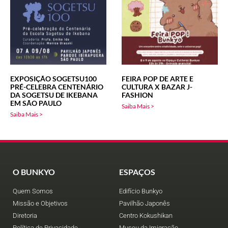
EXPOSIÇÃO SOGETSU100
FEIRA POP DE ARTE E
PRÉ-CELEBRA CENTENÁRIO
CULTURA X BAZAR J-
DA SOGETSU DE IKEBANA
FASHION
EM SÃO PAULO
Saiba Mais >
Saiba Mais >
O BUNKYO
ESPAÇOS
Quem Somos
Edifício Bunkyo
Missão e Objetivos
Pavilhão Japonês
Diretoria
Centro Kokushikan
Política de Privacidade
Museu da Imigração