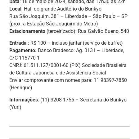
Data
: 18 de maio de 2024, sábado, das 17h30 às 22h
Local
: Hall do grande Auditório do Bunkyo
Rua São Joaquim, 381 – Liberdade – São Paulo – SP
(próx. à Estação São Joaquim do Metrô)
Estacionamento
(terceirizado): Rua Galvão Bueno, 540
Entrada
: R$ 100 – incluso jantar (serviço de buffet)
Pagamento:
Banco Bradesco: Ag. 0131 – Liberdade,
C/C 115770-1
CNPJ: 61.511.127/0001-60 (PIX) Sociedade Brasileira
de Cultura Japonesa e de Assistência Social
Enviar comprovante com nomes para: 11 98397-7850
(Henrique)
Informações
: (11) 3208-1755 – Secretaria do Bunkyo
(Yuri)