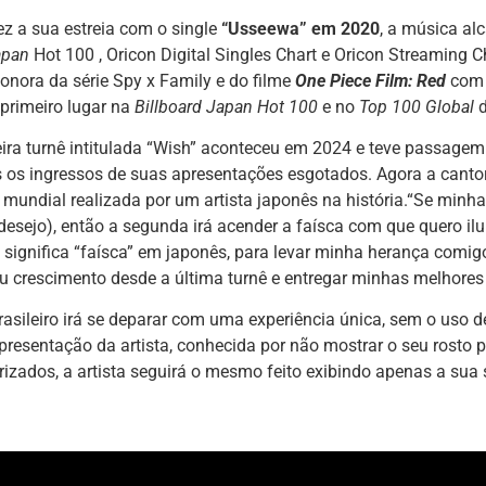
ez a sua estreia com o single
“Usseewa” em 2020
, a música al
apan
Hot 100 , Oricon Digital Singles Chart e Oricon Streaming 
 sonora da série Spy x Family e do filme
One Piece Film: Red
com 
primeiro lugar na
Billboard Japan Hot 100
e no
Top 100 Global
ira turnê intitulada “Wish” aconteceu em 2024 e teve passagem 
 os ingressos de suas apresentações esgotados. Agora a canto
 mundial realizada por um artista japonês na história.“Se minha
desejo), então a segunda irá acender a faísca com que quero i
e significa “faísca” em japonês, para levar minha herança comig
 crescimento desde a última turnê e entregar minhas melhores
rasileiro irá se deparar com uma experiência única, sem o uso d
presentação da artista, conhecida por não mostrar o seu rosto p
zados, a artista seguirá o mesmo feito exibindo apenas a sua 