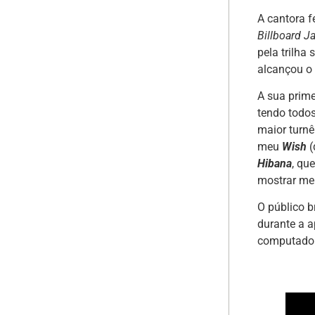
A cantora f
Billboard J
pela trilha
alcançou o 
A sua prime
tendo todos
maior turnê
meu
Wish
(
Hibana
, qu
mostrar meu
O público b
durante a a
computadori