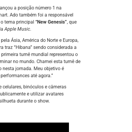
cançou a posição número 1 na
Chart. Ado também foi a responsável
o tema principal
“New Genesis”
, que
da
Apple Music
.
pela Ásia, América do Norte e Europa,
ra traz “Hibana” sendo considerada a
 primeira turnê mundial representou o
luminar no mundo. Chamei esta turnê de
o nesta jornada. Meu objetivo é
 performances até agora.”
e celulares, binóculos e câmeras
ublicamente e utilizar avatares
silhueta durante o show.