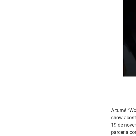
A turnê “W
show acont
19 de nove
parceria c