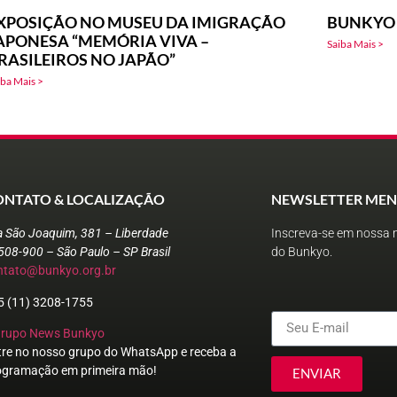
XPOSIÇÃO NO MUSEU DA IMIGRAÇÃO
BUNKYO 
APONESA “MEMÓRIA VIVA –
Saiba Mais >
RASILEIROS NO JAPÃO”
iba Mais >
ONTATO & LOCALIZAÇÃO
NEWSLETTER MEN
a São Joaquim, 381 – Liberdade
Inscreva-se em nossa n
508-900 – São Paulo – SP Brasil
do Bunkyo.
ntato@bunkyo.org.br
5 (11) 3208-1755
Grupo News Bunkyo
tre no nosso grupo do WhatsApp e receba a
ogramação em primeira mão!
ENVIAR