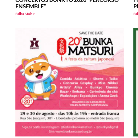
ENSEMBLE”
P
Saiba Mais >
Sa