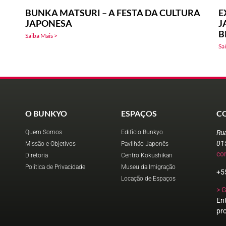
BUNKA MATSURI – A FESTA DA CULTURA
E
JAPONESA
J
B
Saiba Mais >
Sa
O BUNKYO
ESPAÇOS
C
Quem Somos
Edifício Bunkyo
Ru
01
Missão e Objetivos
Pavilhão Japonês
co
Diretoria
Centro Kokushikan
Política de Privacidade
Museu da Imigração
+5
Locação de Espaços
> 
En
pr