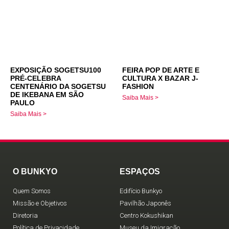
EXPOSIÇÃO SOGETSU100
FEIRA POP DE ARTE E
PRÉ-CELEBRA
CULTURA X BAZAR J-
CENTENÁRIO DA SOGETSU
FASHION
DE IKEBANA EM SÃO
Saiba Mais >
PAULO
Saiba Mais >
O BUNKYO
ESPAÇOS
Quem Somos
Edifício Bunkyo
Missão e Objetivos
Pavilhão Japonês
Diretoria
Centro Kokushikan
Política de Privacidade
Museu da Imigração