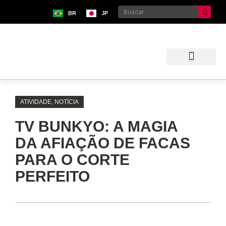
BR
JP
Sobre o Bunkyo
Museu da Imigração Japonesa
Pavilhão Japonês
Centro Kokushikan
ATIVIDADE
,
NOTÍCIA
TV BUNKYO: A MAGIA
DA AFIAÇÃO DE FACAS
PARA O CORTE
PERFEITO