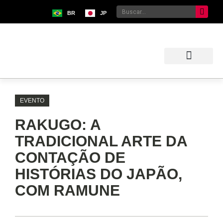
BR
JP
Sobre o Bunkyo
Museu da Imigração Japonesa
Pavilhão Japonês
Centro Kokushikan
EVENTO
RAKUGO: A
TRADICIONAL ARTE DA
CONTAÇÃO DE
HISTÓRIAS DO JAPÃO,
COM RAMUNE