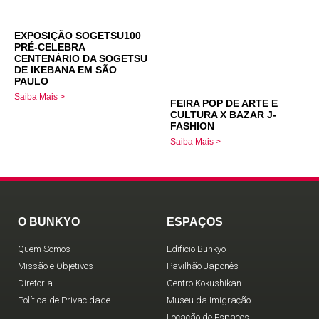
EXPOSIÇÃO SOGETSU100
PRÉ-CELEBRA
CENTENÁRIO DA SOGETSU
DE IKEBANA EM SÃO
PAULO
Saiba Mais >
FEIRA POP DE ARTE E
CULTURA X BAZAR J-
FASHION
Saiba Mais >
O BUNKYO
ESPAÇOS
Quem Somos
Edifício Bunkyo
Missão e Objetivos
Pavilhão Japonês
Diretoria
Centro Kokushikan
Política de Privacidade
Museu da Imigração
Locação de Espaços