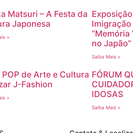
a Matsuri – A Festa da
Exposição
ura Japonesa
Imigração
“Memória V
ais >
no Japão”
Saiba Mais >
a POP de Arte e Cultura
FÓRUM QU
zar J-Fashion
CUIDADOR
IDOSAS
ais >
Saiba Mais >