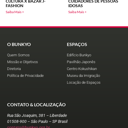
CULTURA X BAZAR J-
CUIDADORES DE PESSOAS
FASHION
IDOSAS
Saiba Mais >
Saiba Mais >
O BUNKYO
ESPAÇOS
Quem Somos
Edifício Bunkyo
Missão e Objetivos
Pavilhão Japonês
Diretoria
Centro Kokushikan
Política de Privacidade
Museu da Imigração
Locação de Espaços
CONTATO & LOCALIZAÇÃO
Rua São Joaquim, 381 – Liberdade
01508-900 – São Paulo – SP Brasil
contato@bunkyo.org.br