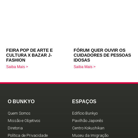
FEIRA POP DE ARTE E
FÓRUM QUER OUVIR OS
CULTURA X BAZAR J-
CUIDADORES DE PESSOAS
FASHION
IDOSAS
Saiba Mais >
Saiba Mais >
O BUNKYO
ESPAÇOS
Quem Somos
Edifício Bunkyo
Missão e Objetivos
Pavilhão Japonês
Diretoria
Centro Kokushikan
Política de Privacidade
Museu da Imigração