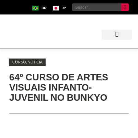
BR
JP
Sobre o Bunkyo
Museu da Imigração Japonesa
Pavilhão Japonês
Centro Kokushikan
CURSO
,
NOTÍCIA
64º CURSO DE ARTES
VISUAIS INFANTO-
JUVENIL NO BUNKYO