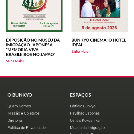
EXPOSIÇÃO NO MUSEU DA
BUNKYO CINEMA: O HOTEL
IMIGRAÇÃO JAPONESA
IDEAL
“MEMÓRIA VIVA –
Saiba Mais >
BRASILEIROS NO JAPÃO”
Saiba Mais >
O BUNKYO
ESPAÇOS
Quem Somos
Edifício Bunkyo
Missão e Objetivos
Pavilhão Japonês
Diretoria
Centro Kokushikan
Política de Privacidade
Museu da Imigração