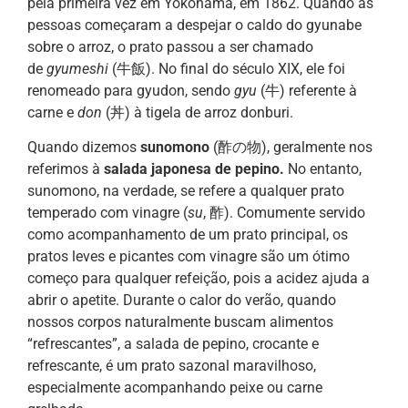
pela primeira vez em Yokohama, em 1862. Quando as
pessoas começaram a despejar o caldo do gyunabe
sobre o arroz, o prato passou a ser chamado
de
gyumeshi
(牛飯). No final do século XIX, ele foi
renomeado para gyudon, sendo
gyu
(牛) referente à
carne e
don
(丼) à tigela de arroz donburi.
Quando dizemos
sunomono
(酢の物), geralmente nos
referimos à
salada japonesa de pepino.
No entanto,
sunomono, na verdade, se refere a qualquer prato
temperado com vinagre (
su
, 酢). Comumente servido
como acompanhamento de um prato principal, os
pratos leves e picantes com vinagre são um ótimo
começo para qualquer refeição, pois a acidez ajuda a
abrir o apetite. Durante o calor do verão, quando
nossos corpos naturalmente buscam alimentos
“refrescantes”, a salada de pepino, crocante e
refrescante, é um prato sazonal maravilhoso,
especialmente acompanhando peixe ou carne