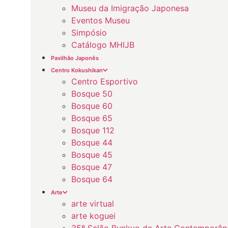
Museu da Imigração Japonesa
Eventos Museu
Simpósio
Catálogo MHIJB
Pavilhão Japonês
Centro Kokushikan
Centro Esportivo
Bosque 50
Bosque 60
Bosque 65
Bosque 112
Bosque 44
Bosque 45
Bosque 47
Bosque 64
Arte
arte virtual
arte koguei
35º Salão Bunkyo de Arte Contemporân