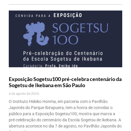
Exposição Sogetsu100 pré-celebra centenário da
Sogetsu de Ikebana em São Paulo
6 de agosto de 2026
O Instituto Hideko Honma, em parceria com o Pavilhão
Japonês do Parque Ibirapuera, tem a honra de convidar o
público para a Exposição Sogetsu100, mostra que marca a
pré-celebração do centenário da Escola Sogetsu de Ikebana. A
abertura acontece no dia 7 de agosto, no Pavilhão Japonês do