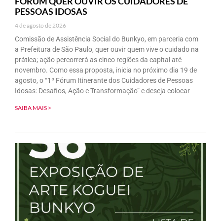
FÓRUM QUER OUVIR OS CUIDADORES DE
PESSOAS IDOSAS
4 de agosto de 2026
Comissão de Assistência Social do Bunkyo, em parceria com
a Prefeitura de São Paulo, quer ouvir quem vive o cuidado na
prática; ação percorrerá as cinco regiões da capital até
novembro. Como essa proposta, inicia no próximo dia 19 de
agosto, o “1º Fórum Itinerante dos Cuidadores de Pessoas
Idosas: Desafios, Ação e Transformação” e deseja colocar
SAIBA MAIS >