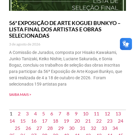
56ª EXPOSIÇÃO DE ARTE KOGUEI BUNKYO –
LISTA FINAL DOS ARTISTAS E OBRAS
SELECIONADAS
3 de agosto de 2026
A Comissão de Jurados, composta por Hisako Kawakami,
Junko Tanizaki, Keiko Nishie, Luciane Sakurada, e Sonia
Bogaz, concluiu os trabalhos de seleção das obras inscritas
para participar da 56ª Exposição de Arte Koguei Bunkyo, que
será realizada de 4 a 18 de outubro de 2026. Foram
selecionados 159 artistas para
SAIBA MAIS >
1
2
3
4
5
6
7
8
9
10
11
12
13
14
15
16
17
18
19
20
21
22
23
24
25
26
27
28
29
30
31
32
33
34