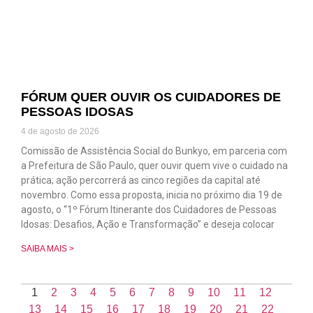
FÓRUM QUER OUVIR OS CUIDADORES DE
PESSOAS IDOSAS
4 de agosto de 2026
Comissão de Assistência Social do Bunkyo, em parceria com
a Prefeitura de São Paulo, quer ouvir quem vive o cuidado na
prática; ação percorrerá as cinco regiões da capital até
novembro. Como essa proposta, inicia no próximo dia 19 de
agosto, o “1º Fórum Itinerante dos Cuidadores de Pessoas
Idosas: Desafios, Ação e Transformação” e deseja colocar
SAIBA MAIS >
1
2
3
4
5
6
7
8
9
10
11
12
13
14
15
16
17
18
19
20
21
22