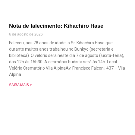
Nota de falecimento: Kihachiro Hase
6 de agosto de 2026
Faleceu, aos 78 anos de idade, o Sr. Kihachiro Hase que
durante muitos anos trabalhou no Bunkyo (secretaria e
biblioteca). O velório será neste dia 7 de agosto (sexta-feira),
das 12h às 15h30. A cerimônia budista será às 14h. Local:
Velório Crematório Vila AlpinaAv. Francisco Falconi, 437 – Vila
Alpina
SAIBA MAIS >