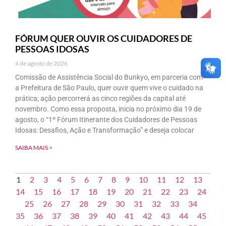
FÓRUM QUER OUVIR OS CUIDADORES DE
PESSOAS IDOSAS
4 de agosto de 2026
Comissão de Assistência Social do Bunkyo, em parceria com
a Prefeitura de São Paulo, quer ouvir quem vive o cuidado na
prática; ação percorrerá as cinco regiões da capital até
novembro. Como essa proposta, inicia no próximo dia 19 de
agosto, o “1º Fórum Itinerante dos Cuidadores de Pessoas
Idosas: Desafios, Ação e Transformação” e deseja colocar
SAIBA MAIS >
1
2
3
4
5
6
7
8
9
10
11
12
13
14
15
16
17
18
19
20
21
22
23
24
25
26
27
28
29
30
31
32
33
34
35
36
37
38
39
40
41
42
43
44
45