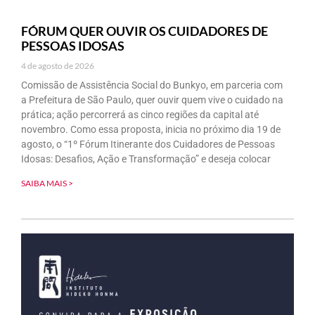
FÓRUM QUER OUVIR OS CUIDADORES DE
PESSOAS IDOSAS
4 de agosto de 2026
Comissão de Assistência Social do Bunkyo, em parceria com
a Prefeitura de São Paulo, quer ouvir quem vive o cuidado na
prática; ação percorrerá as cinco regiões da capital até
novembro. Como essa proposta, inicia no próximo dia 19 de
agosto, o “1º Fórum Itinerante dos Cuidadores de Pessoas
Idosas: Desafios, Ação e Transformação” e deseja colocar
SAIBA MAIS >