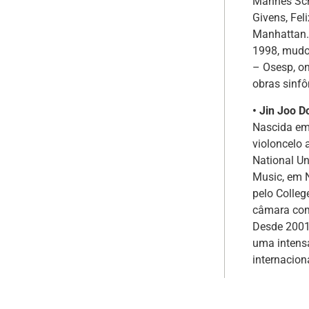
Mannes Scho
Givens, Fel
Manhattan. 
1998, mudou
– Osesp, on
obras sinfô
• Jin Joo D
Nascida em 
violoncelo 
National U
Music, em N
pelo Colleg
câmara com
Desde 2001,
uma intens
internacion