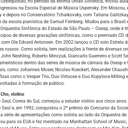
Uzbequistão, no período da extinta União Soviética, iniciou au
 ingressou na Escola Especial de Música Uspensky. Em Moscou,
 e depois no Conservatório Tchaikovsky, com Tatiana Galitzkay
 da escola pianística de Samuil Feinberg. Mudou para o Brasil
 Orquestra Sinfônica do Estado de São Paulo – Osesp, onde é ti
icipou de diversas gravações sinfônicas, como o premiado CD d
a, com Ole Edvard Antonsen. Em 2002 lançou o CD solo Estrela
s russos. Como solista, tem realizações à frente de diversas orq
 John Neshling, Roberto Minczuk, Giancarlo Guerreiro e Scott Se
amerísticos dentro das séries de música de câmara da Osesp e
nais, como Johannes Moser, Nicolas Koeckert, Alexander Chaus
ixas como o Vesper Trio, Duo Virtuose e Duo Kopylova-Milling e
voltadas à formação de público.
Cho, violino
Seul, Coreia do Sul, começou a estudar violino aos cinco anos
 Seul e, em 1992, conquistou o 2º prêmio do Concurso da Soci
 série de apresentações como solista ao lado da Orquestra de
dou para os EUA e fez mestrado na Manhattan School of Music,