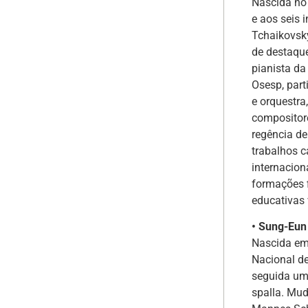
Nascida no 
e aos seis
Tchaikovsky
de destaque
pianista da
Osesp, part
e orquestr
compositore
regência de
trabalhos c
internacio
formações f
educativas 
• Sung-Eun 
Nascida em 
Nacional de
seguida uma
spalla. Mu