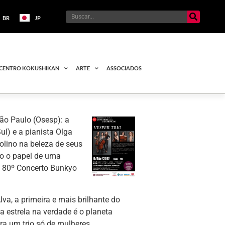
BR
JP
CENTRO KOKUSHIKAN
ARTE
ASSOCIADOS
ão Paulo (Osesp): a
ul) e a pianista Olga
iolino na beleza de seus
do o papel de uma
no 80º Concerto Bunkyo
a, a primeira e mais brilhante do
a estrela na verdade é o planeta
ra um trio só de mulheres.