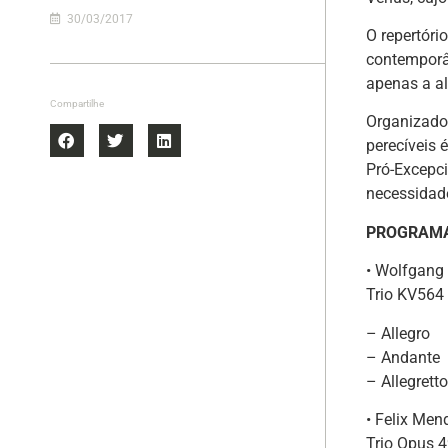
30/03/2017
O repertóri
contemporâ
apenas a al
Compartilhe
Organizado
perecíveis 
Pró-Excepc
necessidade
PROGRAMA
• Wolfgang
Trio KV564
– Allegro
– Andante
– Allegrett
• Felix Men
Trio Opus 