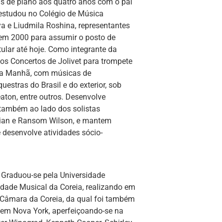
las de piano aos quatro anos com o pai
 estudou no Colégio de Música
a e Liudmila Roshina, representantes
 em 2000 para assumir o posto de
tular até hoje. Como integrante da
os Concertos de Jolivet para trompete
 da Manhã, com músicas de
uestras do Brasil e do exterior, sob
aton, entre outros. Desenvolve
 também ao lado dos solistas
hian e Ransom Wilson, e mantem
 desenvolve atividades sócio-
. Graduou-se pela Universidade
edade Musical da Coreia, realizando em
 Câmara da Coreia, da qual foi também
 em Nova York, aperfeiçoando-se na