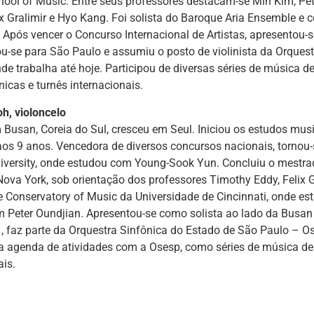
ol of Music. Entre seus professores destacam-se Min Kim, Pet
ix Gralimir e Hyo Kang. Foi solista do Baroque Aria Ensemble e 
Após vencer o Concurso Internacional de Artistas, apresentou-s
-se para São Paulo e assumiu o posto de violinista da Orques
de trabalha até hoje. Participou de diversas séries de música 
nicas e turnês internacionais.
oh, violoncelo
Busan, Coreia do Sul, cresceu em Seul. Iniciou os estudos mus
aos 9 anos. Vencedora de diversos concursos nacionais, tornou
niversity, onde estudou com Young-Sook Yun. Concluiu o mestr
ova York, sob orientação dos professores Timothy Eddy, Felix Ga
e Conservatory of Music da Universidade de Cincinnati, onde 
 Peter Oundjian. Apresentou-se como solista ao lado da Busan
 faz parte da Orquestra Sinfônica do Estado de São Paulo – O
a agenda de atividades com a Osesp, como séries de música de
ais.