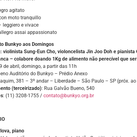
egro agitato
con moto tranquillo
 leggiero e vivace
allegro assai appassionato
to Bunkyo aos Domingos
: violinista Sung-Eun Cho, violoncelista Jin Joo Doh e pianist
anca – colabore doando 1Kg de alimento não perecível que s
 9 de abril, domingo, a partir das 11h
ueno Auditório do Bunkyo – Prédio Anexo
aquim, 381 – 3º andar – Liberdade – São Paulo – SP (próx. a
ento (terceirizado)
: Rua Galvão Bueno, 540
es
: (11) 3208-1755 /
contato@bunkyo.org.br
IO
lova, piano