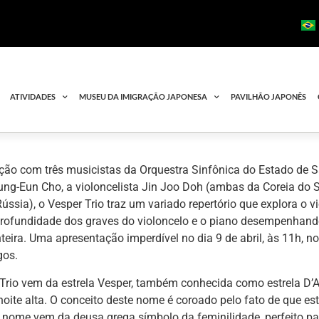
ATIVIDADES
MUSEU DA IMIGRAÇÃO JAPONESA
PAVILHÃO JAPONÊS
ão com três musicistas da Orquestra Sinfônica do Estado de S
Sung-Eun Cho, a violoncelista Jin Joo Doh (ambas da Coreia do S
ússia), o Vesper Trio traz um variado repertório que explora o v
profundidade dos graves do violoncelo e o piano desempenhan
nteira. Uma apresentação imperdível no dia 9 de abril, às 11h, 
gos.
rio vem da estrela Vesper, também conhecida como estrela D’Alv
noite alta. O conceito deste nome é coroado pelo fato de que est
 nome vem da deusa grega símbolo da feminilidade, perfeito pa