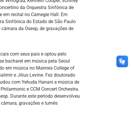
er Winograd, Kenneth Cooper, Schirley
concertino da Orquestra Sinfônica de
e em recital no Carnegie Hall. Em
tra Sinfônica do Estado de São Paulo
de câmara da Osesp, de gravações de
icais com seus pais e optou pelo
-se bacharel em música pela Seoul
ado em música no Mannes College of
limir e Jilius Levine. Fez doutorado
estudou com Yehuda Hanani e música de
 Philarmonic e CCM Concert Orchestra.
sesp. Durante este período desenvolveu
 câmara, gravações e turnês