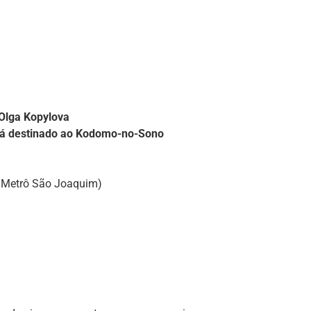
a Olga Kopylova
erá destinado ao Kodomo-no-Sono
o Metrô São Joaquim)