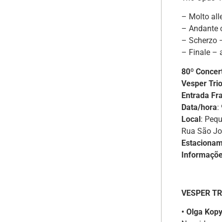
– Molto all
– Andante 
– Scherzo –
– Finale – 
80º Concer
Vesper Trio
Entrada Fr
Data/hora
:
Local
: Peq
Rua São Jo
Estacionam
Informaçõ
VESPER TR
• Olga Kopy