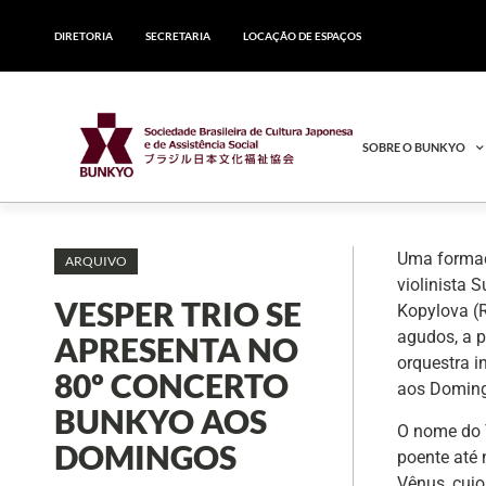
DIRETORIA
SECRETARIA
LOCAÇÃO DE ESPAÇOS
SOBRE O BUNKYO
Uma formaç
ARQUIVO
violinista 
VESPER TRIO SE
Kopylova (R
agudos, a 
APRESENTA NO
orquestra i
80º CONCERTO
aos Domin
BUNKYO AOS
O nome do T
DOMINGOS
poente até 
Vênus, cujo