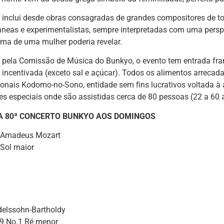
o inclui desde obras consagradas de grandes compositores de t
neas e experimentalistas, sempre interpretadas com uma persp
ma de uma mulher poderia revelar.
 pela Comissão de Música do Bunkyo, o evento tem entrada fra
é incentivada (exceto sal e açúcar). Todos os alimentos arreca
ionais Kodomo-no-Sono, entidade sem fins lucrativos voltada à
s especiais onde são assistidas cerca de 80 pessoas (22 a 60 
 80ª CONCERTO BUNKYO AOS DOMINGOS
 Amadeus Mozart
 Sol maior
o
delssohn-Bartholdy
49 No.1 Ré menor