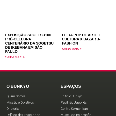
EXPOSIÇÃO SOGETSU100
FEIRA POP DE ARTE E
PRÉ-CELEBRA
CULTURA X BAZAR J-
CENTENÁRIO DA SOGETSU
FASHION
DE IKEBANA EM SÃO
SAIBA MAIS >
PAULO
SAIBA MAIS >
O BUNKYO
ESPAÇOS
Quem Somos
Edifício Bunkyo
Missão e Objetivos
Pavilhão Japonês
Diretoria
Centro Kokushikan
Política de Privacidade
Museu da Imigração