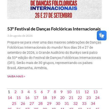
53º Festival de Danças Folclóricas Internacionais
3 de agosto de 2026
Prepare-se para viver uma das maiores celebrações de Danças
Folclóricas Internacionais do mundo! Nos dias 26 e 27 de
setembro de 2026, o Grande Auditório do Bunkyo será palco
da 53ª edição do Festival de Danças Folclóricas Internacionais
(DFI). Serão mais de 30 grupos, representando os países:
Brasil, Alemanha, Armênia,
SAIBA MAIS >
1
2
3
4
5
6
7
8
9
10
11
12
13
14
15
16
17
18
19
20
21
22
23
24
25
26
27
28
29
30
31
32
33
34