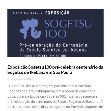
Exposição Sogetsu100 pré-celebra centenário da
Sogetsu de Ikebana em São Paulo
6 de agosto de 2026
O Instituto Hideko Honma, em parceria com o Pavilhão
Japonês do Parque Ibirapuera, tem a honra de convidar o
público para a Exposição Sogetsu100, mostra que marca a
pré-celebração do centenário da Escola Sogetsu de Ikebana. A
abertura acontece no dia 7 de agosto, no Pavilhão Japonês do