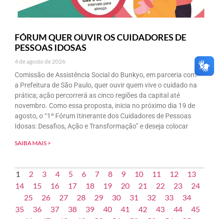
FÓRUM QUER OUVIR OS CUIDADORES DE
PESSOAS IDOSAS
4 de agosto de 2026
Comissão de Assistência Social do Bunkyo, em parceria com
a Prefeitura de São Paulo, quer ouvir quem vive o cuidado na
prática; ação percorrerá as cinco regiões da capital até
novembro. Como essa proposta, inicia no próximo dia 19 de
agosto, o “1º Fórum Itinerante dos Cuidadores de Pessoas
Idosas: Desafios, Ação e Transformação” e deseja colocar
SAIBA MAIS >
1
2
3
4
5
6
7
8
9
10
11
12
13
14
15
16
17
18
19
20
21
22
23
24
25
26
27
28
29
30
31
32
33
34
35
36
37
38
39
40
41
42
43
44
45