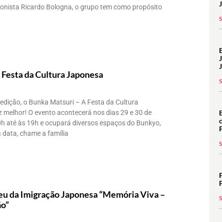
ionista Ricardo Bologna, o grupo tem como propósito
 Festa da Cultura Japonesa
dição, o Bunka Matsuri – A Festa da Cultura
 melhor! O evento acontecerá nos dias 29 e 30 de
0h até às 19h e ocupará diversos espaços do Bunkyo,
 data, chame a família
u da Imigração Japonesa “Memória Viva –
ão”