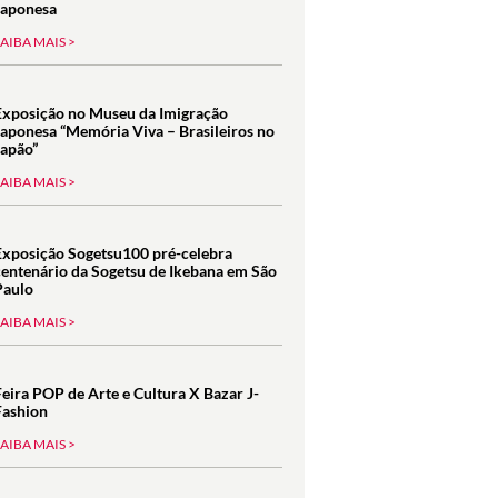
Japonesa
SAIBA MAIS >
Exposição no Museu da Imigração
Japonesa “Memória Viva – Brasileiros no
Japão”
SAIBA MAIS >
Exposição Sogetsu100 pré-celebra
centenário da Sogetsu de Ikebana em São
Paulo
SAIBA MAIS >
Feira POP de Arte e Cultura X Bazar J-
Fashion
SAIBA MAIS >