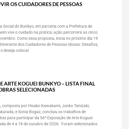
VIR OS CUIDADORES DE PESSOAS
a Social do Bunkyo, em parceria com a Prefeitura de
uem vive o cuidado na prática; ação percorrerá as cinco
novembro. Como essa proposta, inicia no próximo dia 19
Itinerante dos Cuidadores de Pessoas Idosas: Desafios,
e deseja colocar
E ARTE KOGUEI BUNKYO – LISTA FINAL
 OBRAS SELECIONADAS
, composta por Hisako Kawakami, Junko Tanizaki,
akurada, e Sonia Bogaz, concluiu os trabalhos de
itas para participar da 56ª Exposição de Arte Koguei
zada de 4 a 18 de outubro de 2026. Foram selecionados