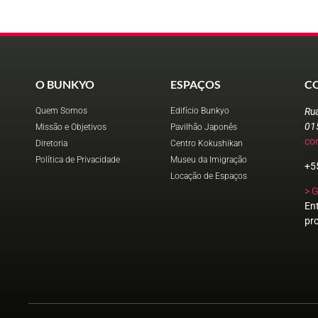
O BUNKYO
ESPAÇOS
C
Quem Somos
Edifício Bunkyo
Ru
01
Missão e Objetivos
Pavilhão Japonês
co
Diretoria
Centro Kokushikan
Política de Privacidade
Museu da Imigração
+5
Locação de Espaços
> 
En
pr