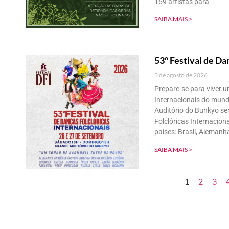
159 artistas para
SAIBA MAIS >
53º Festival de Da
3 de agosto de 2026
Prepare-se para viver 
Internacionais do mund
Auditório do Bunkyo ser
Folclóricas Internacion
países: Brasil, Alemanh
SAIBA MAIS >
1
2
3