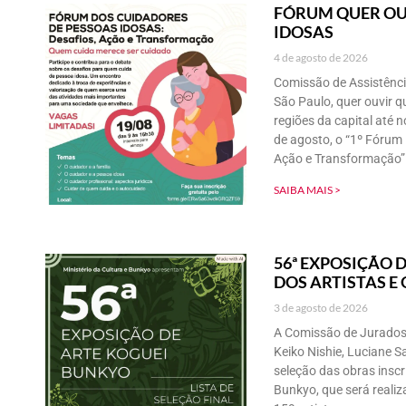
FÓRUM QUER OU
IDOSAS
4 de agosto de 2026
Comissão de Assistênci
São Paulo, quer ouvir q
regiões da capital até 
de agosto, o “1º Fórum 
Ação e Transformação” 
SAIBA MAIS >
56ª EXPOSIÇÃO D
DOS ARTISTAS E
3 de agosto de 2026
A Comissão de Jurados
Keiko Nishie, Luciane S
seleção das obras inscr
Bunkyo, que será reali