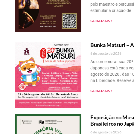
pelo maestro e percuss
estimular a criação de
SAIBA MAIS >
Bunka Matsuri – A
6 de agosto de 2026
Ao comemorar sua 20ª e
Japonesa está cada vez
agosto de 2026 , das 1
na Liberdade. Reserve a
SAIBA MAIS >
Exposição no Muse
Brasileiros no Jap
6 de agosto de 2026