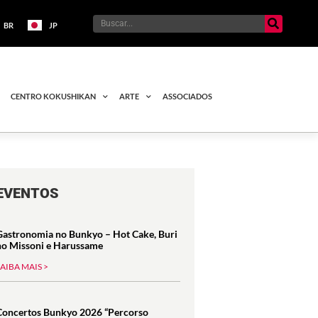
BR
JP
CENTRO KOKUSHIKAN
ARTE
ASSOCIADOS
EVENTOS
Gastronomia no Bunkyo – Hot Cake, Buri
no Missoni e Harussame
SAIBA MAIS >
Concertos Bunkyo 2026 “Percorso