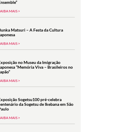
Ensemble”
SAIBA MAIS >
Bunka Matsuri – A Festa da Cultura
Japonesa
SAIBA MAIS >
Exposição no Museu da Imigração
Japonesa “Memória Viva – Brasileiros no
Japão”
SAIBA MAIS >
Exposição Sogetsu100 pré-celebra
centenário da Sogetsu de Ikebana em São
Paulo
SAIBA MAIS >