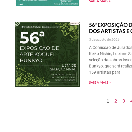
SAIBA MAIS >
56ª EXPOSIÇÃO D
DOS ARTISTAS E
3 de agosto de 2026
A Comissão de Jurados
Keiko Nishie, Luciane S
seleção das obras inscr
Bunkyo, que será reali
159 artistas para
SAIBA MAIS >
1
2
3