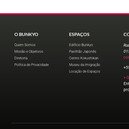
O BUNKYO
ESPAÇOS
C
Quem Somos
Edifício Bunkyo
Ru
01
Missão e Objetivos
Pavilhão Japonês
co
Diretoria
Centro Kokushikan
Política de Privacidade
Museu da Imigração
+5
Locação de Espaços
> 
En
pr