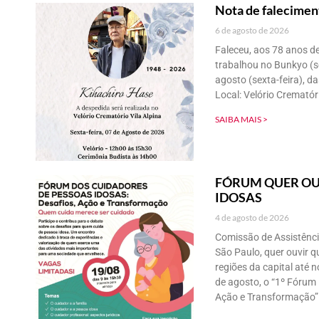
Nota de falecimen
6 de agosto de 2026
Faleceu, aos 78 anos de
trabalhou no Bunkyo (sec
agosto (sexta-feira), d
Local: Velório Crematóri
SAIBA MAIS >
FÓRUM QUER OU
IDOSAS
4 de agosto de 2026
Comissão de Assistênci
São Paulo, quer ouvir q
regiões da capital até 
de agosto, o “1º Fórum 
Ação e Transformação” 