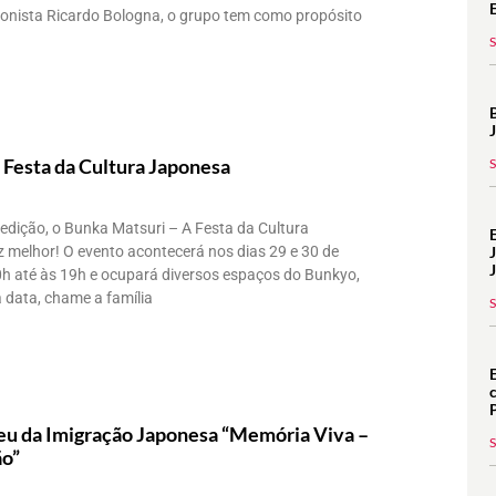
ionista Ricardo Bologna, o grupo tem como propósito
 Festa da Cultura Japonesa
dição, o Bunka Matsuri – A Festa da Cultura
 melhor! O evento acontecerá nos dias 29 e 30 de
0h até às 19h e ocupará diversos espaços do Bunkyo,
 data, chame a família
u da Imigração Japonesa “Memória Viva –
ão”