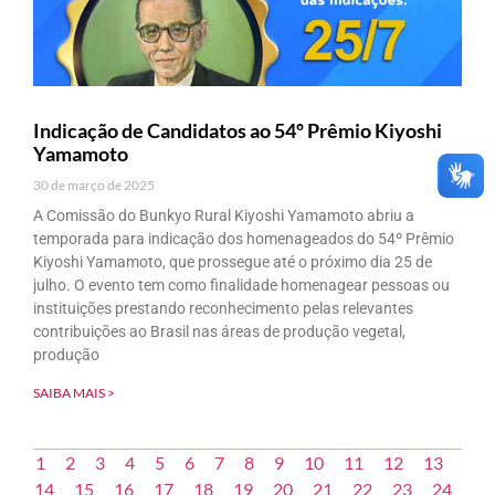
Indicação de Candidatos ao 54º Prêmio Kiyoshi
Yamamoto
30 de março de 2025
A Comissão do Bunkyo Rural Kiyoshi Yamamoto abriu a
temporada para indicação dos homenageados do 54º Prêmio
Kiyoshi Yamamoto, que prossegue até o próximo dia 25 de
julho. O evento tem como finalidade homenagear pessoas ou
instituições prestando reconhecimento pelas relevantes
contribuições ao Brasil nas áreas de produção vegetal,
produção
SAIBA MAIS >
1
2
3
4
5
6
7
8
9
10
11
12
13
14
15
16
17
18
19
20
21
22
23
24