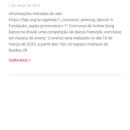
1 de março de 2023
Informações retiradas do site:
https://fjsp.org.br/agenda/1_concurso_anisong_dance/ A
Fundaçāo Japāo promoverá o 1º Concurso de Anime Song
Dance no Brasil, uma competição de dança freestyle, com base
em música de Anime. O evento será realizado no dia 18 de
março de 2023, a partir das 16h, no espaço multiuso do
Bunkyo (R.
SAIBA MAIS >