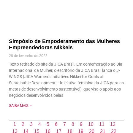
Simpósio de Empoderamento das Mulheres
Empreendedoras Nikkeis
28 de fevereiro de 2023
Texto retirado do site da JICA Brasil. Em comemoração ao Dia
Internacional da Mulher, o escritório da JICA Brasil lança o J-
WINGS (JICA Women’s Initiatives Nikkei for Goals of
Sustainable Development – Iniciativa feminina da JICA para as
metas de desenvolvimento sustentável), que visa o apoio aos
negócios desenvolvidos pelas
SAIBA MAIS >
1
2
3
4
5
6
7
8
9
10
11
12
13
14
15
16
17
18
19
20
21
22