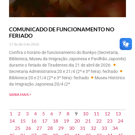
COMUNICADO DE FUNCIONAMENTO NO
FERIADO
17 de abril de 2026
Confira o horário de funcionamento do Bunkyo (Secretaria,
Biblioteca, Museu da Imigração Japonesa e Pavilhão Japonês)
durante o feriado de Tiradentes dia 21 de abril de 2026:
Secretaria Administrativa:20 e 21/4 (2ª e 3ª feira): fechado
Biblioteca:20 e 21/4 (2ª e 3ª feira): fechado
Museu Histórico
da Imigração Japonesa:20/4 (2ª
SAIBA MAIS >
1
2
3
4
5
6
7
8
9
10
11
12
13
14
15
16
17
18
19
20
21
22
23
24
25
26
27
28
29
30
31
32
33
34