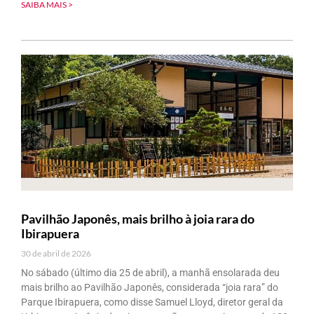
SAIBA MAIS >
Pavilhão Japonês, mais brilho à joia rara do
Ibirapuera
30 de abril de 2026
No sábado (último dia 25 de abril), a manhã ensolarada deu
mais brilho ao Pavilhão Japonês, considerada “joia rara” do
Parque Ibirapuera, como disse Samuel Lloyd, diretor geral da