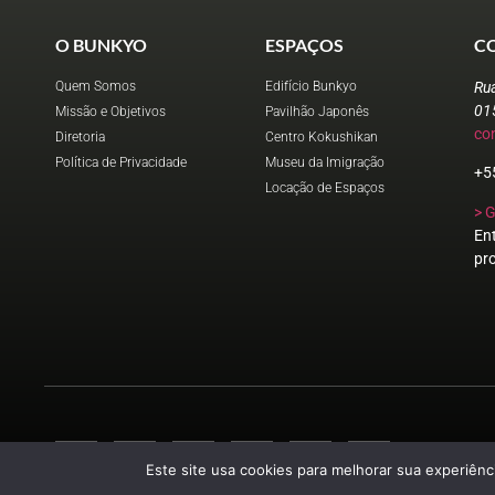
O BUNKYO
ESPAÇOS
C
Quem Somos
Edifício Bunkyo
Ru
01
Missão e Objetivos
Pavilhão Japonês
co
Diretoria
Centro Kokushikan
Política de Privacidade
Museu da Imigração
+5
Locação de Espaços
> 
En
pr
Este site usa cookies para melhorar sua experiênci