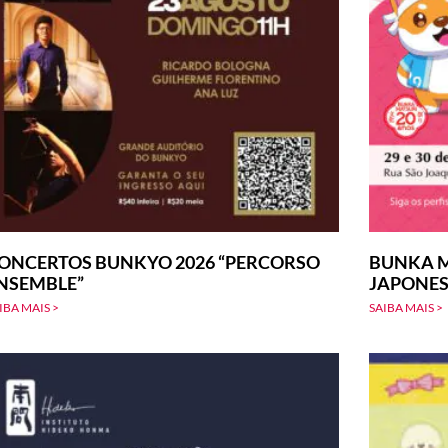
ONCERTOS BUNKYO 2026 “PERCORSO
BUNKA M
NSEMBLE”
JAPONE
IBA MAIS >
SAIBA MAIS >