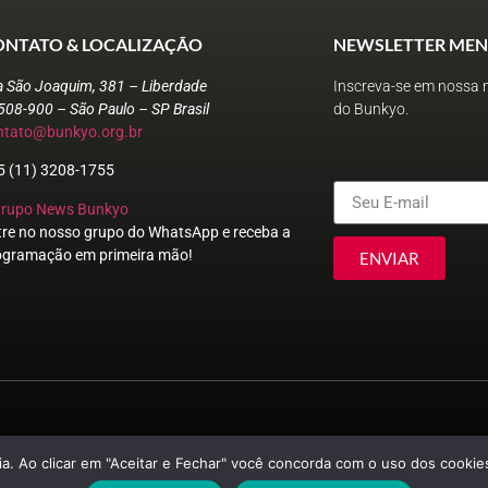
ONTATO & LOCALIZAÇÃO
NEWSLETTER MEN
a São Joaquim, 381 – Liberdade
Inscreva-se em nossa n
508-900 – São Paulo – SP Brasil
do Bunkyo.
ntato@bunkyo.org.br
5 (11) 3208-1755
Grupo News Bunkyo
tre no nosso grupo do WhatsApp e receba a
ogramação em primeira mão!
ENVIAR
© Sociedade Brasileira de Cultura Japonesa e de Assistência Social
a. Ao clicar em "Aceitar e Fechar" você concorda com o uso dos cookies