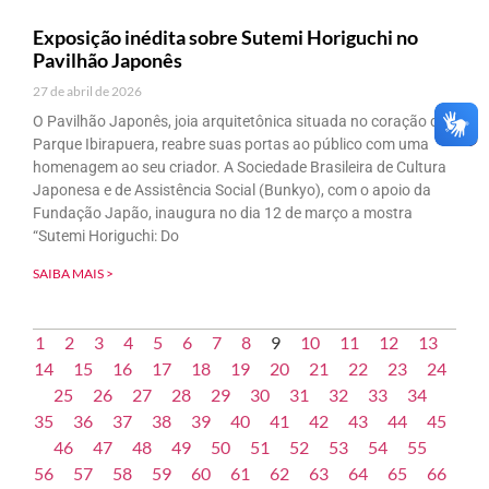
Exposição inédita sobre Sutemi Horiguchi no
Pavilhão Japonês
27 de abril de 2026
O Pavilhão Japonês, joia arquitetônica situada no coração do
Parque Ibirapuera, reabre suas portas ao público com uma
homenagem ao seu criador. A Sociedade Brasileira de Cultura
Japonesa e de Assistência Social (Bunkyo), com o apoio da
Fundação Japão, inaugura no dia 12 de março a mostra
“Sutemi Horiguchi: Do
SAIBA MAIS >
1
2
3
4
5
6
7
8
9
10
11
12
13
14
15
16
17
18
19
20
21
22
23
24
25
26
27
28
29
30
31
32
33
34
35
36
37
38
39
40
41
42
43
44
45
46
47
48
49
50
51
52
53
54
55
56
57
58
59
60
61
62
63
64
65
66