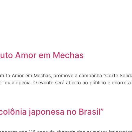
ituto Amor em Mechas
tuto Amor em Mechas, promove a campanha “Corte Solidári
r ou alopecia. O evento será aberto ao público e ocorrerá
olônia japonesa no Brasil”
onesa nos 116 anos da chegada dos primeiros imigrantes 