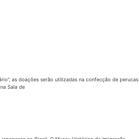
o”, as doações serão utilizadas na confecção de perucas
 na Sala de
japoneses ao Brasil. O Museu Histórico da Imigração