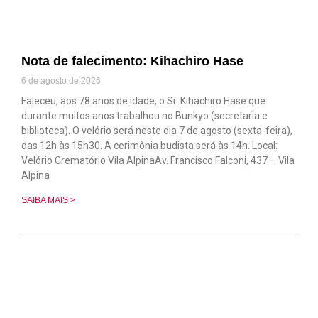
Nota de falecimento: Kihachiro Hase
6 de agosto de 2026
Faleceu, aos 78 anos de idade, o Sr. Kihachiro Hase que
durante muitos anos trabalhou no Bunkyo (secretaria e
biblioteca). O velório será neste dia 7 de agosto (sexta-feira),
das 12h às 15h30. A cerimônia budista será às 14h. Local:
Velório Crematório Vila AlpinaAv. Francisco Falconi, 437 – Vila
Alpina
SAIBA MAIS >