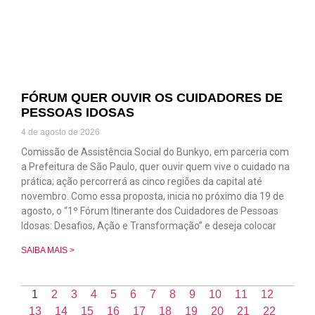
FÓRUM QUER OUVIR OS CUIDADORES DE
PESSOAS IDOSAS
4 de agosto de 2026
Comissão de Assistência Social do Bunkyo, em parceria com
a Prefeitura de São Paulo, quer ouvir quem vive o cuidado na
prática; ação percorrerá as cinco regiões da capital até
novembro. Como essa proposta, inicia no próximo dia 19 de
agosto, o “1º Fórum Itinerante dos Cuidadores de Pessoas
Idosas: Desafios, Ação e Transformação” e deseja colocar
SAIBA MAIS >
1
2
3
4
5
6
7
8
9
10
11
12
13
14
15
16
17
18
19
20
21
22