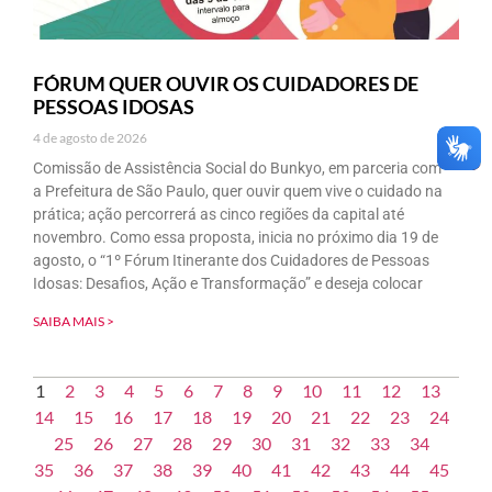
FÓRUM QUER OUVIR OS CUIDADORES DE
PESSOAS IDOSAS
4 de agosto de 2026
Comissão de Assistência Social do Bunkyo, em parceria com
a Prefeitura de São Paulo, quer ouvir quem vive o cuidado na
prática; ação percorrerá as cinco regiões da capital até
novembro. Como essa proposta, inicia no próximo dia 19 de
agosto, o “1º Fórum Itinerante dos Cuidadores de Pessoas
Idosas: Desafios, Ação e Transformação” e deseja colocar
SAIBA MAIS >
1
2
3
4
5
6
7
8
9
10
11
12
13
14
15
16
17
18
19
20
21
22
23
24
25
26
27
28
29
30
31
32
33
34
35
36
37
38
39
40
41
42
43
44
45