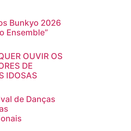
os Bunkyo 2026
so Ensemble”
QUER OUVIR OS
ORES DE
S IDOSAS
ival de Danças
cas
ionais