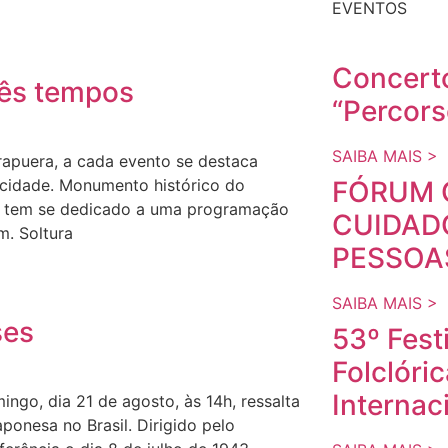
EVENTOS
Concert
rês tempos
“Percor
SAIBA MAIS >
rapuera, a cada evento se destaca
 cidade. Monumento histórico do
FÓRUM 
ão tem se dedicado a uma programação
CUIDAD
m. Soltura
PESSOA
SAIBA MAIS >
ses
53º Fest
Folclóri
Internac
ngo, dia 21 de agosto, às 14h, ressalta
ponesa no Brasil. Dirigido pelo