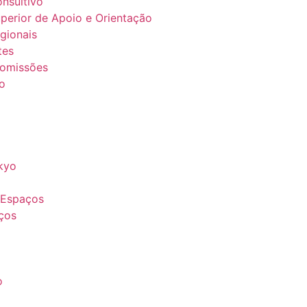
nsultivo
perior de Apoio e Orientação
gionais
tes
Comissões
o
nkyo
 Espaços
ços
o