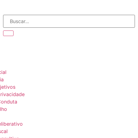
ial
ia
jetivos
privacidade
Conduta
lho
liberativo
scal