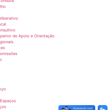
Conduta
lho
liberativo
scal
nsultivo
perior de Apoio e Orientação
gionais
tes
Comissões
o
nkyo
 Espaços
ços