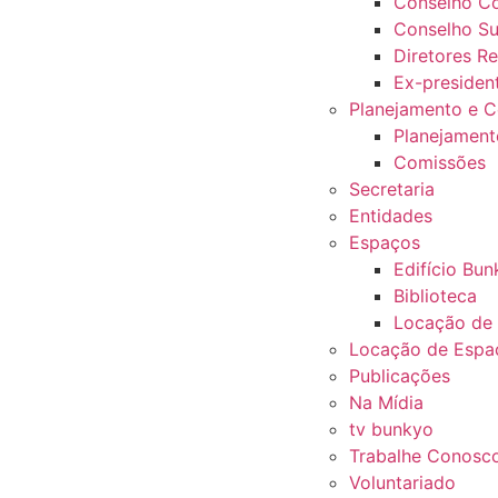
Conselho Co
Conselho Su
Diretores Re
Ex-presiden
Planejamento e 
Planejament
Comissões
Secretaria
Entidades
Espaços
Edifício Bu
Biblioteca
Locação de
Locação de Espa
Publicações
Na Mídia
tv bunkyo
Trabalhe Conosc
Voluntariado