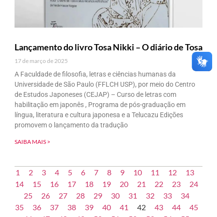
Lançamento do livro Tosa Nikki – O diário de Tosa
17 de março de 2025
A Faculdade de filosofia, letras e ciências humanas da
Universidade de São Paulo (FFLCH USP), por meio do Centro
de Estudos Japoneses (CEJAP) – Curso de letras com
habilitação em japonês , Programa de pós-graduação em
língua, literatura e cultura japonesa e a Telucazu Edições
promovem o lançamento da tradução
SAIBA MAIS >
1
2
3
4
5
6
7
8
9
10
11
12
13
14
15
16
17
18
19
20
21
22
23
24
25
26
27
28
29
30
31
32
33
34
35
36
37
38
39
40
41
42
43
44
45