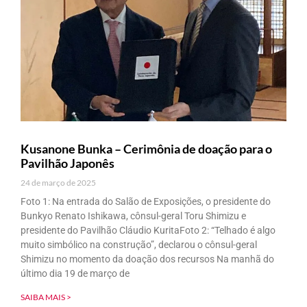
Kusanone Bunka – Cerimônia de doação para o
Pavilhão Japonês
24 de março de 2025
Foto 1: Na entrada do Salão de Exposições, o presidente do
Bunkyo Renato Ishikawa, cônsul-geral Toru Shimizu e
presidente do Pavilhão Cláudio KuritaFoto 2: “Telhado é algo
muito simbólico na construção”, declarou o cônsul-geral
Shimizu no momento da doação dos recursos Na manhã do
último dia 19 de março de
SAIBA MAIS >