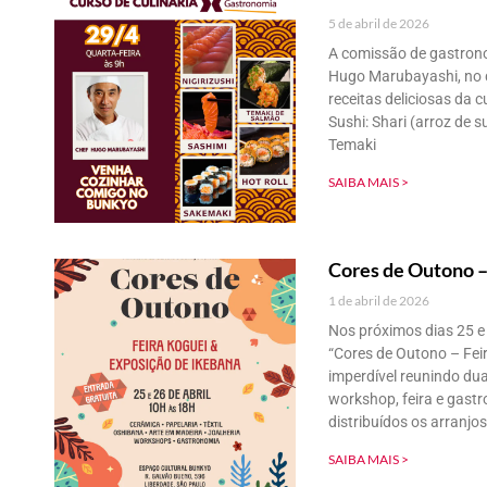
5 de abril de 2026
A comissão de gastron
Hugo Marubayashi, no di
receitas deliciosas da 
Sushi: Shari (arroz de s
Temaki
SAIBA MAIS >
Cores de Outono 
1 de abril de 2026
Nos próximos dias 25 e 
“Cores de Outono – Fei
imperdível reunindo dua
workshop, feira e gast
distribuídos os arranjo
SAIBA MAIS >