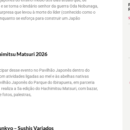
japonês do ensino médio dos dias atuais que, de
o e se torna o lendário senhor da guerra Oda Nobunaga,
urpresa que levou à morte do líder (conhecido como o
 enquanto se esforça para construir um Japão
imitsu Matsuri 2026
cipar desse evento no Pavilhão Japonês dentro do
om atividades ligadas ao mel e às abelhas nativas
ilhão Japonês do Parque do Ibirapuera, em parceria
 realiza a 5a edição do Hachimitsu Matsuri, com bazar,
 fotos, palestras,
nkyo – Sushis Variados