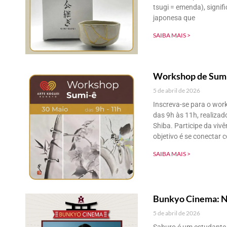
tsugi = emenda), signifi
japonesa que
SAIBA MAIS >
Workshop de Sumi
5 de abril de 2026
Inscreva-se para o wor
das 9h às 11h, realizad
Shiba. Participe da viv
objetivo é se conectar 
SAIBA MAIS >
Bunkyo Cinema: 
5 de abril de 2026