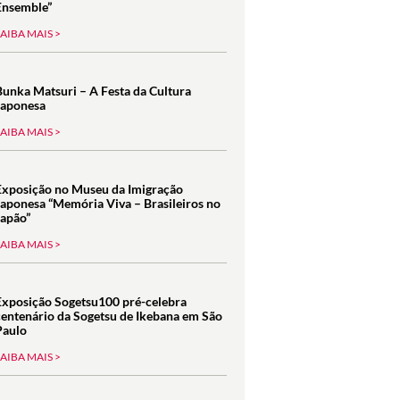
Ensemble”
SAIBA MAIS >
Bunka Matsuri – A Festa da Cultura
Japonesa
SAIBA MAIS >
Exposição no Museu da Imigração
Japonesa “Memória Viva – Brasileiros no
Japão”
SAIBA MAIS >
Exposição Sogetsu100 pré-celebra
centenário da Sogetsu de Ikebana em São
Paulo
SAIBA MAIS >