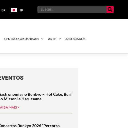
BR
JP
CENTRO KOKUSHIKAN
ARTE
ASSOCIADOS
EVENTOS
Gastronomia no Bunkyo – Hot Cake, Buri
no Missoni e Harussame
SAIBA MAIS >
Concertos Bunkyo 2026 “Percorso