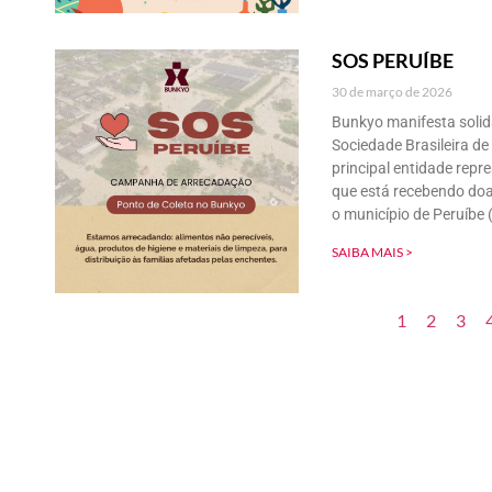
SOS PERUÍBE
30 de março de 2026
Bunkyo manifesta solid
Sociedade Brasileira de
principal entidade rep
que está recebendo doa
o município de Peruíbe (S
SAIBA MAIS >
1
2
3