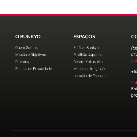
O BUNKYO
ESPAÇOS
C
Quem Somos
Edifício Bunkyo
Ru
01
Missão e Objetivos
Pavilhão Japonês
co
Diretoria
Centro Kokushikan
Política de Privacidade
Museu da Imigração
+5
Locação de Espaços
> 
En
pr