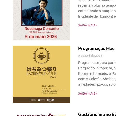
Saburo é um estudante 
repente, volta no temp
enfrentando o ataque s
Incidente de Honnō-ji)
SAIBA MAIS >
Programação Hach
5 de abril de 2026
Programe-se para parti
Parque do Ibirapuera, c
Recém-reformado, o Pav
com o Coleção Abelhas,
atividades, exposição de
SAIBA MAIS >
Gastronomia no Bu