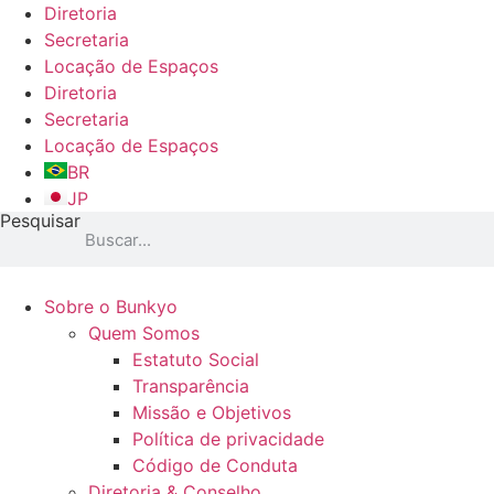
Ir
Diretoria
para
Secretaria
o
Locação de Espaços
conteúdo
Diretoria
Secretaria
Locação de Espaços
BR
JP
Pesquisar
Sobre o Bunkyo
Quem Somos
Estatuto Social
Transparência
Missão e Objetivos
Política de privacidade
Código de Conduta
Diretoria & Conselho