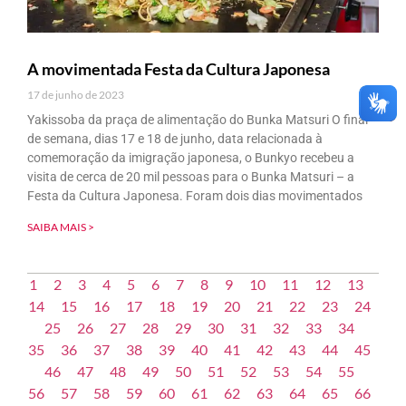
A movimentada Festa da Cultura Japonesa
17 de junho de 2023
Yakissoba da praça de alimentação do Bunka Matsuri O final
de semana, dias 17 e 18 de junho, data relacionada à
comemoração da imigração japonesa, o Bunkyo recebeu a
visita de cerca de 20 mil pessoas para o Bunka Matsuri – a
Festa da Cultura Japonesa. Foram dois dias movimentados
SAIBA MAIS >
1
2
3
4
5
6
7
8
9
10
11
12
13
14
15
16
17
18
19
20
21
22
23
24
25
26
27
28
29
30
31
32
33
34
35
36
37
38
39
40
41
42
43
44
45
46
47
48
49
50
51
52
53
54
55
56
57
58
59
60
61
62
63
64
65
66