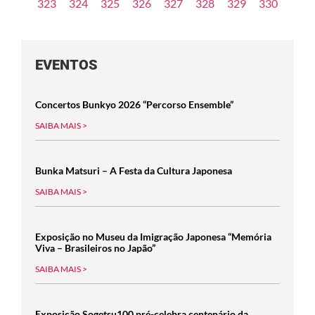
323
324
325
326
327
328
329
330
EVENTOS
Concertos Bunkyo 2026 “Percorso Ensemble”
SAIBA MAIS >
Bunka Matsuri – A Festa da Cultura Japonesa
SAIBA MAIS >
Exposição no Museu da Imigração Japonesa “Memória
Viva – Brasileiros no Japão”
SAIBA MAIS >
Exposição Sogetsu100 pré-celebra centenário da