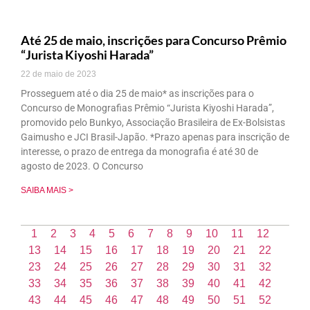
Até 25 de maio, inscrições para Concurso Prêmio
“Jurista Kiyoshi Harada”
22 de maio de 2023
Prosseguem até o dia 25 de maio* as inscrições para o
Concurso de Monografias Prêmio “Jurista Kiyoshi Harada”,
promovido pelo Bunkyo, Associação Brasileira de Ex-Bolsistas
Gaimusho e JCI Brasil-Japão. *Prazo apenas para inscrição de
interesse, o prazo de entrega da monografia é até 30 de
agosto de 2023. O Concurso
SAIBA MAIS >
1
2
3
4
5
6
7
8
9
10
11
12
13
14
15
16
17
18
19
20
21
22
23
24
25
26
27
28
29
30
31
32
33
34
35
36
37
38
39
40
41
42
43
44
45
46
47
48
49
50
51
52