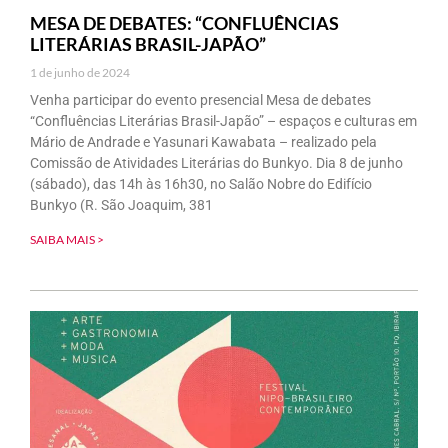
MESA DE DEBATES: “CONFLUÊNCIAS
LITERÁRIAS BRASIL-JAPÃO”
1 de junho de 2024
Venha participar do evento presencial Mesa de debates
“Confluências Literárias Brasil-Japão” – espaços e culturas em
Mário de Andrade e Yasunari Kawabata – realizado pela
Comissão de Atividades Literárias do Bunkyo. Dia 8 de junho
(sábado), das 14h às 16h30, no Salão Nobre do Edifício
Bunkyo (R. São Joaquim, 381
SAIBA MAIS >