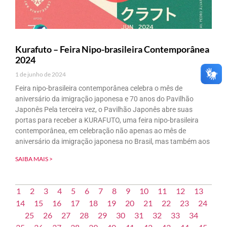
Kurafuto – Feira Nipo-brasileira Contemporânea
2024
1 de junho de 2024
Feira nipo-brasileira contemporânea celebra o mês de
aniversário da imigração japonesa e 70 anos do Pavilhão
Japonês Pela terceira vez, o Pavilhão Japonês abre suas
portas para receber a KURAFUTO, uma feira nipo-brasileira
contemporânea, em celebração não apenas ao mês de
aniversário da imigração japonesa no Brasil, mas também aos
SAIBA MAIS >
1
2
3
4
5
6
7
8
9
10
11
12
13
14
15
16
17
18
19
20
21
22
23
24
25
26
27
28
29
30
31
32
33
34