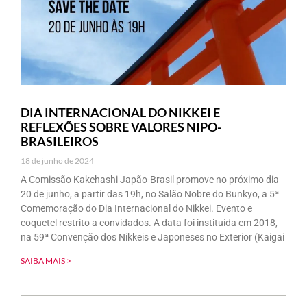
DIA INTERNACIONAL DO NIKKEI E
REFLEXÕES SOBRE VALORES NIPO-
BRASILEIROS
18 de junho de 2024
A Comissão Kakehashi Japão-Brasil promove no próximo dia
20 de junho, a partir das 19h, no Salão Nobre do Bunkyo, a 5ª
Comemoração do Dia Internacional do Nikkei. Evento e
coquetel restrito a convidados. A data foi instituída em 2018,
na 59ª Convenção dos Nikkeis e Japoneses no Exterior (Kaigai
SAIBA MAIS >