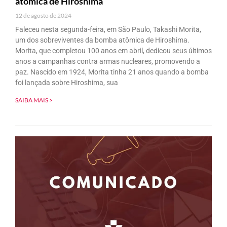
atômica de Hiroshima
12 de agosto de 2024
Faleceu nesta segunda-feira, em São Paulo, Takashi Morita,
um dos sobreviventes da bomba atômica de Hiroshima.
Morita, que completou 100 anos em abril, dedicou seus últimos
anos a campanhas contra armas nucleares, promovendo a
paz. Nascido em 1924, Morita tinha 21 anos quando a bomba
foi lançada sobre Hiroshima, sua
SAIBA MAIS >