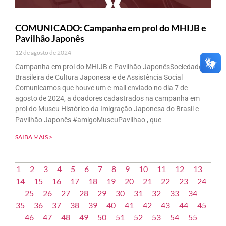
COMUNICADO: Campanha em prol do MHIJB e
Pavilhão Japonês
12 de agosto de 2024
Campanha em prol do MHIJB e Pavilhão JaponêsSociedade
Brasileira de Cultura Japonesa e de Assistência Social
Comunicamos que houve um e-mail enviado no dia 7 de
agosto de 2024, a doadores cadastrados na campanha em
prol do Museu Histórico da Imigração Japonesa do Brasil e
Pavilhão Japonês #amigoMuseuPavilhao , que
SAIBA MAIS >
1
2
3
4
5
6
7
8
9
10
11
12
13
14
15
16
17
18
19
20
21
22
23
24
25
26
27
28
29
30
31
32
33
34
35
36
37
38
39
40
41
42
43
44
45
46
47
48
49
50
51
52
53
54
55