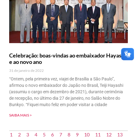
Celebração: boas-vindas ao embaixador Hayashi
e ao novo ano
31 de janeiro de 2022
“Ontem, pela primeira vez, viajei de Brasília a São Paulo”,
afirmou o novo embaixador do Japão no Brasil, Teiji Hayashi
(assumiu o cargo em dezembro de 2021), durante cerimônia
de recepção, no último dia 27 de janeiro, no Salão Nobre do
Bunkyo. “Fiquei muito feliz em poder visitar a cidade
SAIBA MAIS >
1
2
3
4
5
6
7
8
9
10
11
12
13