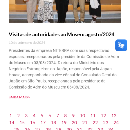
Visitas de autoridades ao Museu: agosto/2024
10 de setembro de 2024
Presidentes da empresa NITERRA com suas respectivas
esposas, recepcionados pela presidente da Comissão de Adm
do Museu em 03/08/2024. Diretora do Ministério dos
Negócios Estrangeiros do Japão, responsável pela Japan
House, acompanhada da vice-cônsul do Consulado Geral do
Japão em São Paulo, recepcionada pela presidente da
Comissão de Adm do Museu em 06/08/2024.
SAIBA MAIS >
1
2
3
4
5
6
7
8
9
10
11
12
13
14
15
16
17
18
19
20
21
22
23
24
25
26
27
28
29
30
31
32
33
34