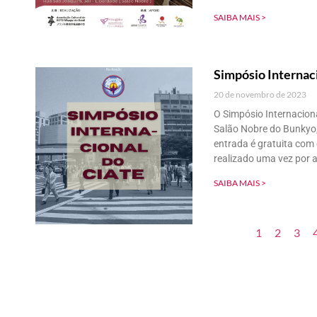
SAIBA MAIS >
Simpósio Internac
20 de novembro de 2023
O Simpósio Internacion
Salão Nobre do Bunkyo,
entrada é gratuita com 
realizado uma vez por 
SAIBA MAIS >
1
2
3