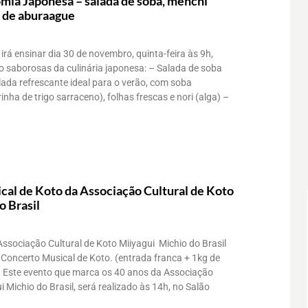
mia Japonesa – salada de soba, menchi
s de aburaague
irá ensinar dia 30 de novembro, quinta-feira às 9h,
to saborosas da culinária japonesa: – Salada de soba
ada refrescante ideal para o verão, com soba
nha de trigo sarraceno), folhas frescas e nori (alga) –
cal de Koto da Associação Cultural de Koto
o Brasil
ssociação Cultural de Koto Miiyagui Michio do Brasil
 Concerto Musical de Koto. (entrada franca + 1kg de
). Este evento que marca os 40 anos da Associação
i Michio do Brasil, será realizado às 14h, no Salão