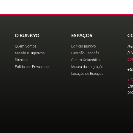
O BUNKYO
ESPAÇOS
C
Quem Somos
Edifício Bunkyo
Ru
01
Missão e Objetivos
Pavilhão Japonês
co
Diretoria
Centro Kokushikan
Política de Privacidade
Museu da Imigração
+5
Locação de Espaços
> 
En
pr