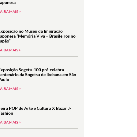
Japonesa
SAIBA MAIS >
Exposição no Museu da Imigração
Japonesa “Memória Viva – Brasileiros no
Japão”
SAIBA MAIS >
Exposição Sogetsu100 pré-celebra
centenário da Sogetsu de Ikebana em São
Paulo
SAIBA MAIS >
Feira POP de Arte e Cultura X Bazar J-
Fashion
SAIBA MAIS >