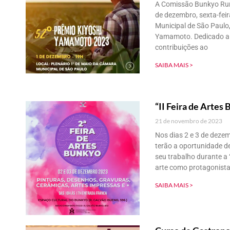
A Comissão Bunkyo Rura
de dezembro, sexta-feir
Municipal de São Paulo
Yamamoto. Dedicado a p
contribuições ao
SAIBA MAIS >
“II Feira de Artes
21 de novembro de 2023
Nos dias 2 e 3 de dezem
terão a oportunidade de
seu trabalho durante a 
arte como protagonista 
SAIBA MAIS >