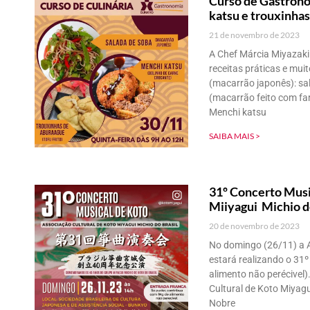
Curso de Gastrono
katsu e trouxinha
21 de novembro de 2023
A Chef Márcia Miyazaki 
receitas práticas e mui
(macarrão japonês): sal
(macarrão feito com fari
Menchi katsu
SAIBA MAIS >
31º Concerto Musi
Miiyagui Michio d
20 de novembro de 2023
No domingo (26/11) a A
estará realizando o 31º
alimento não perécivel
Cultural de Koto Miyagu
Nobre