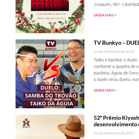
Joaquim, 381- Liberdad
SAIBA MAIS >
TV Bunkyo – DUELO
21 de novembro de 2023
Taiko e Samba: o duelo
conhecer a quadra de u
paulista: Águia de Ouro
o duelo virou dueto, nu
SAIBA MAIS >
52º Prêmio Kiyos
desenvolvimento da
21 de novembro de 2023