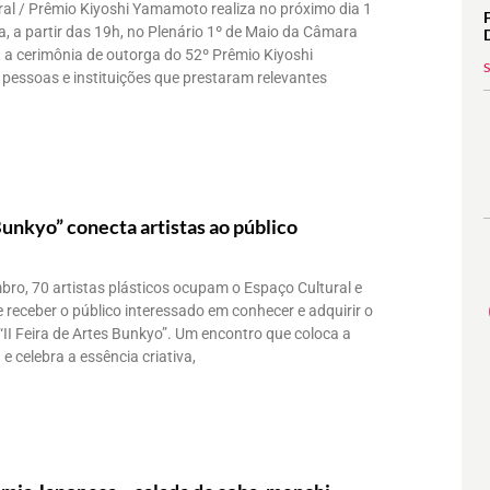
l / Prêmio Kiyoshi Yamamoto realiza no próximo dia 1
a, a partir das 19h, no Plenário 1º de Maio da Câmara
, a cerimônia de outorga do 52º Prêmio Kiyoshi
essoas e instituições que prestaram relevantes
 Bunkyo” conecta artistas ao público
bro, 70 artistas plásticos ocupam o Espaço Cultural e
 receber o público interessado em conhecer e adquirir o
“II Feira de Artes Bunkyo”. Um encontro que coloca a
e celebra a essência criativa,