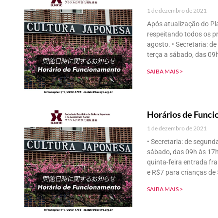
1 de dezembro de 2021
Após atualização do Pl
respeitando todos os pr
agosto. • Secretaria: d
terça a sábado, das 09
SAIBA MAIS >
Horários de Func
1 de dezembro de 2021
• Secretaria: de segunda
sábado, das 09h às 17h
quinta-feira entrada fr
e R$7 para crianças de 
SAIBA MAIS >