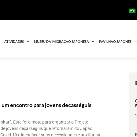
ATIVIDADES
MUSEU DA IMIGRAÇÃO JAPONESA
PAVILHÃO JAPONÊS
: um encontro para jovens decasséguis
oltar”. Este foi o mote para organizar o Projeto
 de jovens decasséguis que retornaram do Japão
ovid-19 e identificar suas necessidades e auxiliar na