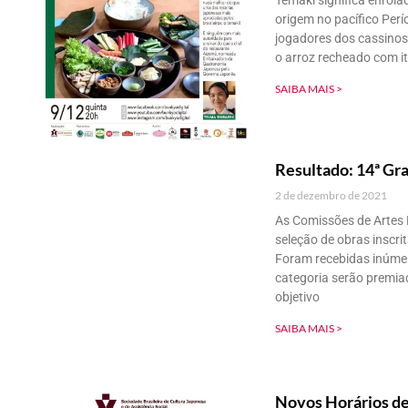
Temaki significa enrol
origem no pacífico Per
jogadores dos cassinos
o arroz recheado com it
SAIBA MAIS >
Resultado: 14ª Gr
2 de dezembro de 2021
As Comissões de Artes P
seleção de obras inscr
Foram recebidas inúmer
categoria serão premia
objetivo
SAIBA MAIS >
Novos Horários d