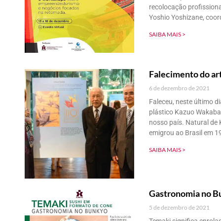
recolocação profissiona
Yoshio Yoshizane, coor
SAIBA MAIS >
Falecimento do ar
6 de dezembro de 2021
Faleceu, neste último d
plástico Kazuo Wakabay
nosso país. Natural de
emigrou ao Brasil em 19
SAIBA MAIS >
Gastronomia no B
5 de dezembro de 2021