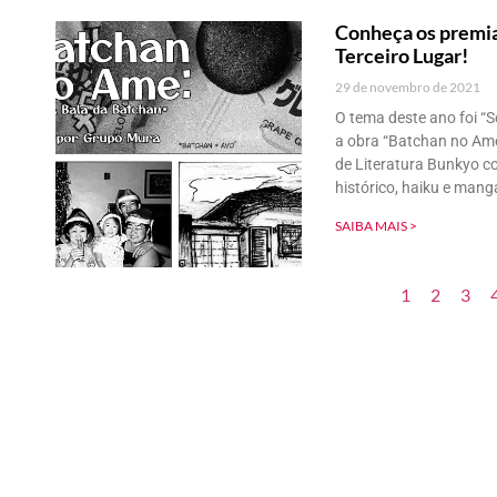
Conheça os premi
Terceiro Lugar!
29 de novembro de 2021
O tema deste ano foi “S
a obra “Batchan no Ame
de Literatura Bunkyo c
histórico, haiku e mang
SAIBA MAIS >
1
2
3