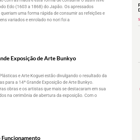
ado com as mãos e esta forma de consumir o sushi teve
íodo Edo (1603 a 1868) do Japão. Os apressados
 queriam uma forma rápida de consumir as refeições e
ens variados e enrolado no nori foi a
ande Exposição de Arte Bunkyo
lásticas e Arte Koguei estão divulgando o resultado da
itas para a 14ª Grande Exposição de Arte Bunkyo.
as obras e os artistas que mais se destacaram em sua
dos na cerimônia de abertura da exposição. Com o
e Funcionamento