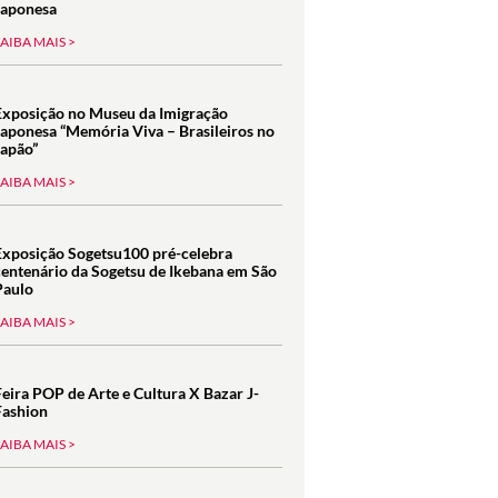
Japonesa
SAIBA MAIS >
Exposição no Museu da Imigração
Japonesa “Memória Viva – Brasileiros no
Japão”
SAIBA MAIS >
Exposição Sogetsu100 pré-celebra
centenário da Sogetsu de Ikebana em São
Paulo
SAIBA MAIS >
Feira POP de Arte e Cultura X Bazar J-
Fashion
SAIBA MAIS >