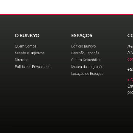
O BUNKYO
ESPAÇOS
C
Quem Somos
Edifício Bunkyo
Ru
01
Missão e Objetivos
Pavilhão Japonês
co
Diretoria
Centro Kokushikan
Política de Privacidade
Museu da Imigração
+5
Locação de Espaços
> 
En
pr