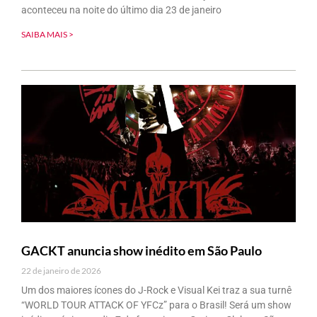
aconteceu na noite do último dia 23 de janeiro
SAIBA MAIS >
GACKT anuncia show inédito em São Paulo
22 de janeiro de 2026
Um dos maiores ícones do J-Rock e Visual Kei traz a sua turnê
“WORLD TOUR ATTACK OF YFCz” para o Brasil! Será um show