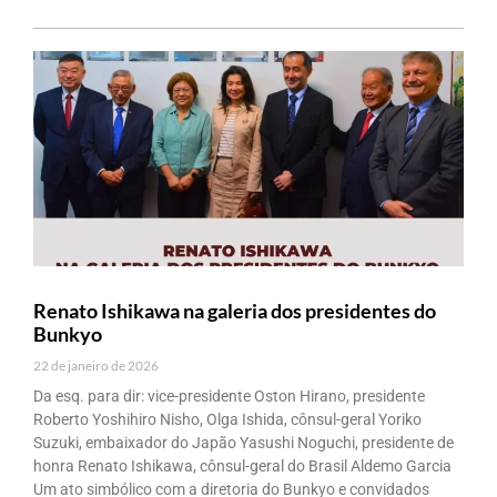
Renato Ishikawa na galeria dos presidentes do
Bunkyo
22 de janeiro de 2026
Da esq. para dir: vice-presidente Oston Hirano, presidente
Roberto Yoshihiro Nisho, Olga Ishida, cônsul-geral Yoriko
Suzuki, embaixador do Japão Yasushi Noguchi, presidente de
honra Renato Ishikawa, cônsul-geral do Brasil Aldemo Garcia
Um ato simbólico com a diretoria do Bunkyo e convidados