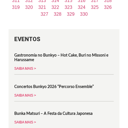
311
312
313
314
315
316
317
318
319
320
321
322
323
324
325
326
327
328
329
330
EVENTOS
Gastronomia no Bunkyo – Hot Cake, Buri no Missoni e
Harussame
SAIBA MAIS >
Concertos Bunkyo 2026 “Percorso Ensemble”
SAIBA MAIS >
Bunka Matsuri – A Festa da Cultura Japonesa
SAIBA MAIS >