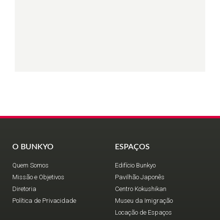
O BUNKYO
ESPAÇOS
Quem Somos
Edifício Bunkyo
Missão e Objetivos
Pavilhão Japonês
Diretoria
Centro Kokushikan
Política de Privacidade
Museu da Imigração
Locação de Espaços