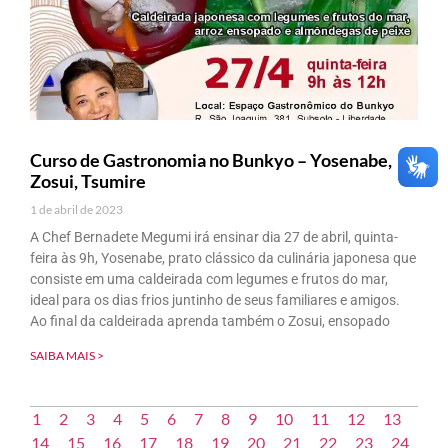
Curso de Gastronomia no Bunkyo – Yosenabe,
Zosui, Tsumire
1 de abril de 2023
A Chef Bernadete Megumi irá ensinar dia 27 de abril, quinta-
feira às 9h, Yosenabe, prato clássico da culinária japonesa que
consiste em uma caldeirada com legumes e frutos do mar,
ideal para os dias frios juntinho de seus familiares e amigos.
Ao final da caldeirada aprenda também o Zosui, ensopado
SAIBA MAIS >
1
2
3
4
5
6
7
8
9
10
11
12
13
14
15
16
17
18
19
20
21
22
23
24