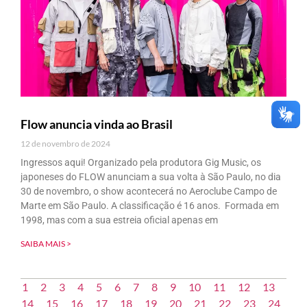
Flow anuncia vinda ao Brasil
12 de novembro de 2024
Ingressos aqui! Organizado pela produtora Gig Music, os
japoneses do FLOW anunciam a sua volta à São Paulo, no dia
30 de novembro, o show acontecerá no Aeroclube Campo de
Marte em São Paulo. A classificação é 16 anos. Formada em
1998, mas com a sua estreia oficial apenas em
SAIBA MAIS >
1
2
3
4
5
6
7
8
9
10
11
12
13
14
15
16
17
18
19
20
21
22
23
24