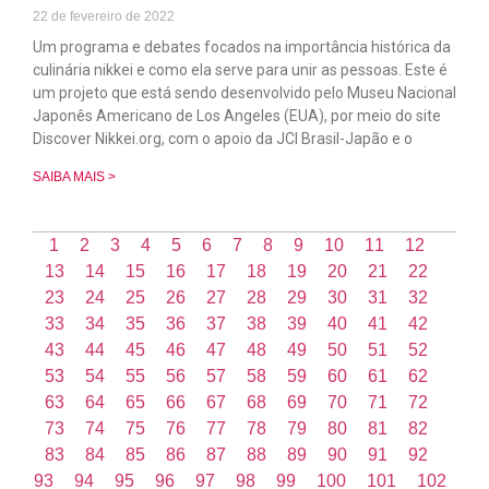
22 de fevereiro de 2022
Um programa e debates focados na importância histórica da
culinária nikkei e como ela serve para unir as pessoas. Este é
um projeto que está sendo desenvolvido pelo Museu Nacional
Japonês Americano de Los Angeles (EUA), por meio do site
Discover Nikkei.org, com o apoio da JCI Brasil-Japão e o
SAIBA MAIS >
1
2
3
4
5
6
7
8
9
10
11
12
13
14
15
16
17
18
19
20
21
22
23
24
25
26
27
28
29
30
31
32
33
34
35
36
37
38
39
40
41
42
43
44
45
46
47
48
49
50
51
52
53
54
55
56
57
58
59
60
61
62
63
64
65
66
67
68
69
70
71
72
73
74
75
76
77
78
79
80
81
82
83
84
85
86
87
88
89
90
91
92
93
94
95
96
97
98
99
100
101
102