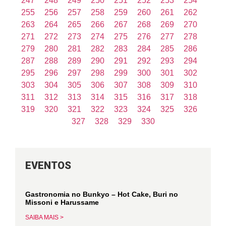
247
248
249
250
251
252
253
254
255
256
257
258
259
260
261
262
263
264
265
266
267
268
269
270
271
272
273
274
275
276
277
278
279
280
281
282
283
284
285
286
287
288
289
290
291
292
293
294
295
296
297
298
299
300
301
302
303
304
305
306
307
308
309
310
311
312
313
314
315
316
317
318
319
320
321
322
323
324
325
326
327
328
329
330
EVENTOS
Gastronomia no Bunkyo – Hot Cake, Buri no
Missoni e Harussame
SAIBA MAIS >