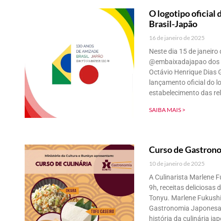
O logotipo oficia
Brasil-Japão
16 de janeiro de 2025
Neste dia 15 de janeir
@embaixadajapao dos em
Octávio Henrique Dias G
lançamento oficial do 
estabelecimento das re
SAIBA MAIS >
Curso de Gastrono
10 de janeiro de 2025
A Culinarista Marlene Fu
9h, receitas deliciosas 
Tonyu. Marlene Fukushi
Gastronomia Japonesa 
história da culinária ja