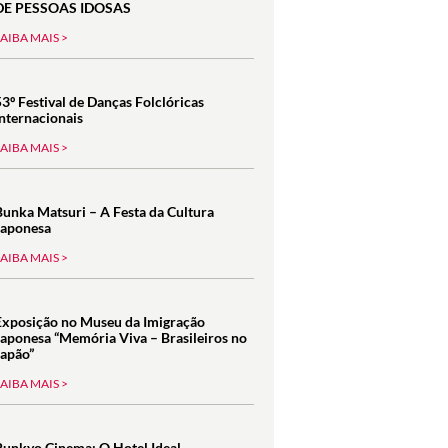
DE PESSOAS IDOSAS
SAIBA MAIS >
53º Festival de Danças Folclóricas
Internacionais
SAIBA MAIS >
Bunka Matsuri – A Festa da Cultura
Japonesa
SAIBA MAIS >
Exposição no Museu da Imigração
Japonesa “Memória Viva – Brasileiros no
Japão”
SAIBA MAIS >
Bunkyo Cinema: O Hotel Ideal