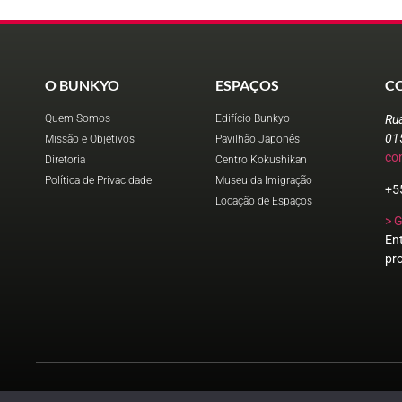
O BUNKYO
ESPAÇOS
C
Quem Somos
Edifício Bunkyo
Ru
01
Missão e Objetivos
Pavilhão Japonês
co
Diretoria
Centro Kokushikan
Política de Privacidade
Museu da Imigração
+5
Locação de Espaços
> 
En
pr