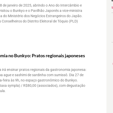
8 de janeiro de 2025, abrindo o Ano do Intercâmbio e
isitou o Bunkyo e o Pavilhão Japonês a vice-ministra
na do Ministério dos Negócios Estrangeiros do Japão.
onselheiros do Distrito Eleitoral de Tóquio (PLD)
mia no Bunkyo: Pratos regionais japoneses
 irá ensinar pratos regionais da gastronomia japonesa:
a ague e sashimi de sardinha com sumissô. Dia 27 de
nta-feira às 9h, no espaço gastronômico do Bunkyo.
 taxa sympla) / R$80,00 (associados), com degustação
ula.