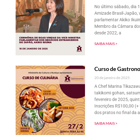
No último sábado, dia 1
Amizade Brasil-Japão, v
parlamentar Akiko Ikui
Membro da Câmara dos C
desde 2022, a
SAIBA MAIS >
Curso de Gastrono
20 de janeiro de 2025
A Chef Marina Tikazawa
takikomi gohan, satsum
fevereiro de 2025, qui
Inscrições R$100,00 (+
dos pratos no final da a
SAIBA MAIS >