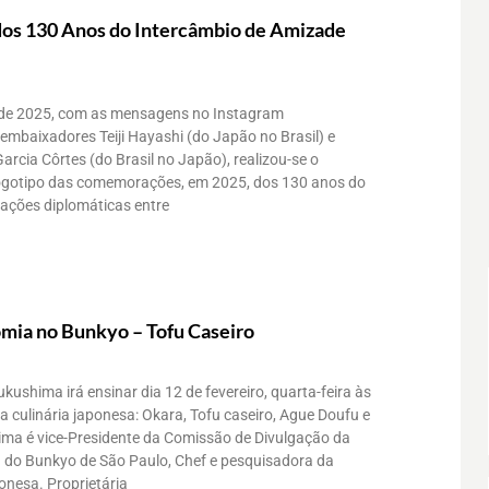
l dos 130 Anos do Intercâmbio de Amizade
o de 2025, com as mensagens no Instagram
baixadores Teiji Hayashi (do Japão no Brasil) e
arcia Côrtes (do Brasil no Japão), realizou-se o
logotipo das comemorações, em 2025, dos 130 anos do
lações diplomáticas entre
mia no Bunkyo – Tofu Caseiro
kushima irá ensinar dia 12 de fevereiro, quarta-feira às
da culinária japonesa: Okara, Tofu caseiro, Ague Doufu e
ma é vice-Presidente da Comissão de Divulgação da
do Bunkyo de São Paulo, Chef e pesquisadora da
ponesa. Proprietária