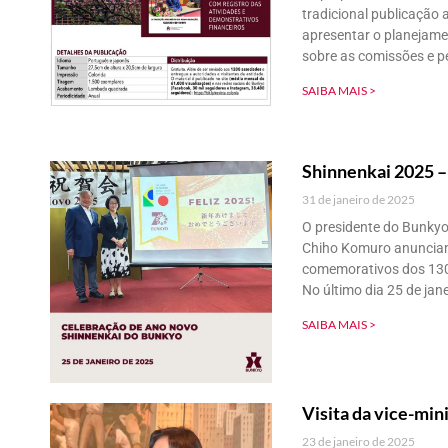
tradicional publicação 
apresentar o planejam
sobre as comissões e 
SAIBA MAIS >
Shinnenkai 2025 –
31 de janeiro de 2025
O presidente do Bunkyo
Chiho Komuro anunciam
comemorativos dos 130
No último dia 25 de jan
SAIBA MAIS >
Visita da vice-min
23 de janeiro de 2025