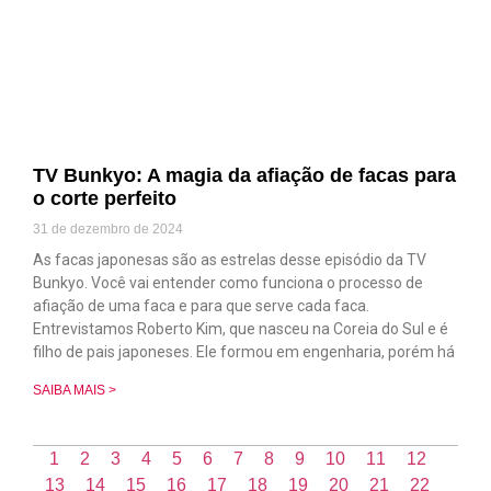
TV Bunkyo: A magia da afiação de facas para
o corte perfeito
31 de dezembro de 2024
As facas japonesas são as estrelas desse episódio da TV
Bunkyo. Você vai entender como funciona o processo de
afiação de uma faca e para que serve cada faca.
Entrevistamos Roberto Kim, que nasceu na Coreia do Sul e é
filho de pais japoneses. Ele formou em engenharia, porém há
SAIBA MAIS >
1
2
3
4
5
6
7
8
9
10
11
12
13
14
15
16
17
18
19
20
21
22