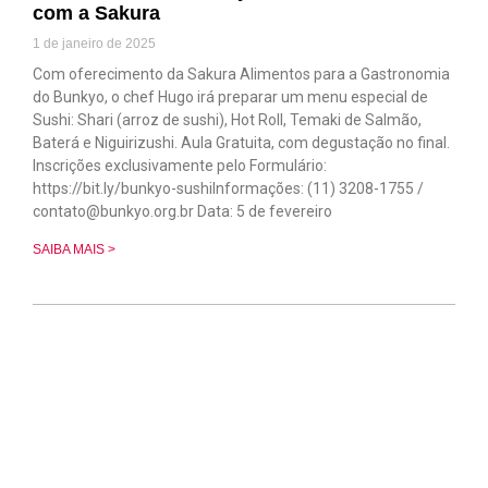
com a Sakura
1 de janeiro de 2025
Com oferecimento da Sakura Alimentos para a Gastronomia
do Bunkyo, o chef Hugo irá preparar um menu especial de
Sushi: Shari (arroz de sushi), Hot Roll, Temaki de Salmão,
Baterá e Niguirizushi. Aula Gratuita, com degustação no final.
Inscrições exclusivamente pelo Formulário:
https://bit.ly/bunkyo-sushiInformações: (11) 3208-1755 /
contato@bunkyo.org.br Data: 5 de fevereiro
SAIBA MAIS >