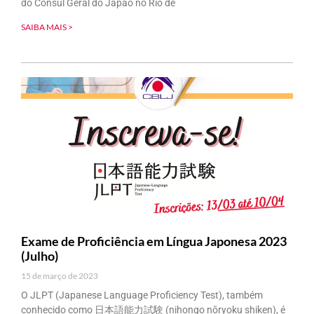
do Cônsul Geral do Japão no Rio de
SAIBA MAIS >
Exame de Proficiência em Língua Japonesa 2023
(Julho)
15 de março de 2023
O JLPT (Japanese Language Proficiency Test), também
conhecido como 日本語能力試験 (nihongo nōryoku shiken), é