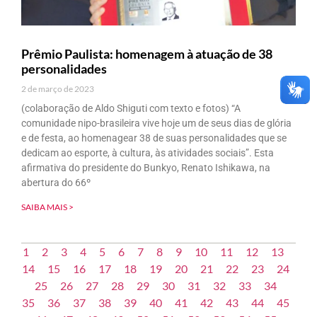
Prêmio Paulista: homenagem à atuação de 38
personalidades
2 de março de 2023
(colaboração de Aldo Shiguti com texto e fotos) “A
comunidade nipo-brasileira vive hoje um de seus dias de glória
e de festa, ao homenagear 38 de suas personalidades que se
dedicam ao esporte, à cultura, às atividades sociais”. Esta
afirmativa do presidente do Bunkyo, Renato Ishikawa, na
abertura do 66º
SAIBA MAIS >
1
2
3
4
5
6
7
8
9
10
11
12
13
14
15
16
17
18
19
20
21
22
23
24
25
26
27
28
29
30
31
32
33
34
35
36
37
38
39
40
41
42
43
44
45